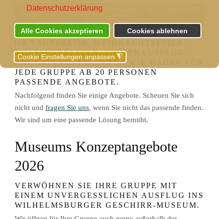
Datenschutzerklärung
Alle Cookies akzeptieren
Cookies ablehnen
OB TAGESREISE, WEIHNACHTSFEIER,
KLASSENTREFFEN, FIRMENAUSFLUG,
Cookie Einstellungen anpassen
◮
BÄUERINNENTAG, ETC., WIR HABEN FÜR
JEDE GRUPPE AB 20 PERSONEN
PASSENDE ANGEBOTE.
Nachfolgend finden Sie einige Angebote. Scheuen Sie sich
nicht und
fragen Sie uns
, wenn Sie nicht das passende finden.
Wir sind um eine passende Lösung bemüht.
Museums Konzeptangebote
2026
VERWÖHNEN SIE IHRE GRUPPE MIT
EINEM UNVERGESSLICHEN AUSFLUG INS
WILHELMSBURGER GESCHIRR-MUSEUM.
Wir öffnen für Ihre Gruppe auch gerne außerhalb der